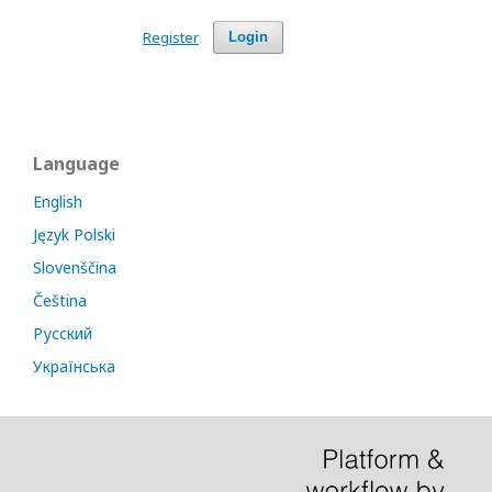
Register
Login
Language
English
Język Polski
Slovenščina
Čeština
Русский
Українська